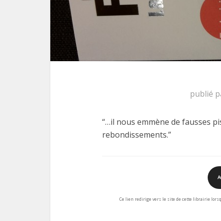
publié 
“…il nous emmène de fausses pist
rebondissements.”
A
Ce lien redirige vers le site de cette librairie lor