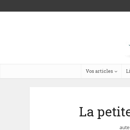
Vos articles
L
La petit
aute