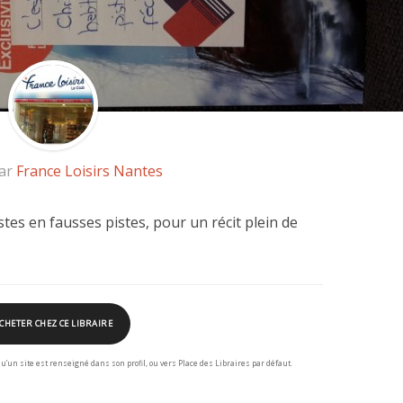
par
France Loisirs Nantes
es en fausses pistes, pour un récit plein de
CHETER CHEZ CE LIBRAIRE
squ’un site est renseigné dans son profil, ou vers Place des Libraires par défaut.