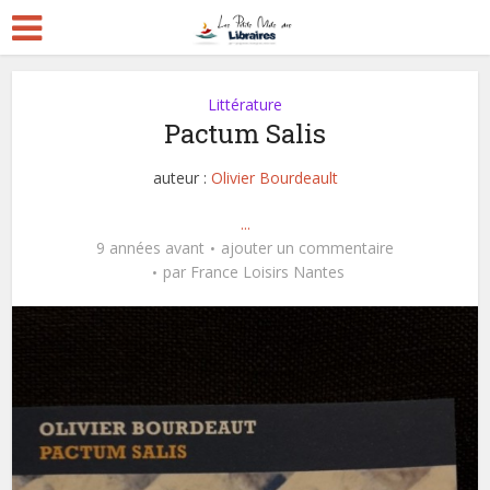
Littérature
Pactum Salis
auteur :
Olivier Bourdeault
...
9 années avant
ajouter un commentaire
par
France Loisirs Nantes