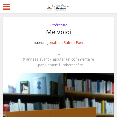
Littérature
Me voici
auteur :
Jonathan Safran Foer
...
9 années avant
ajouter un commentaire
par
Librairie l'Embarcadère