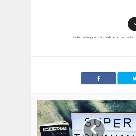
A
Ce lien redirige vers le site de cette librairie lor