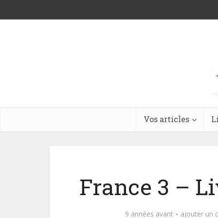
Vos articles
L
France 3 – Li
9 années avant
ajouter un