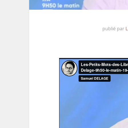
publié par
L