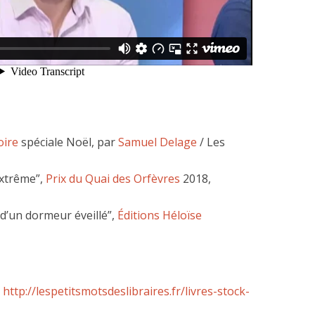
oire
spéciale Noël, par
Samuel Delage
/ Les
xtrême”,
Prix du Quai des O
rfèvres
2018,
’un dormeur éveillé”,
Éditions Héloïse
http://lespetitsmotsdeslibraires.fr/livres-stock-