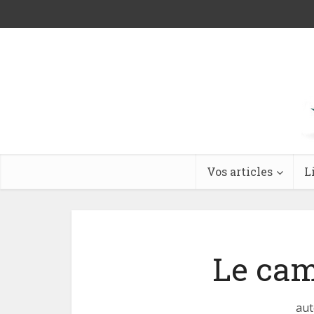
Vos articles
L
Le cam
aut