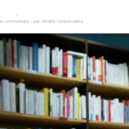
...
 un commentaire
par
Librairie l'Embarcadère