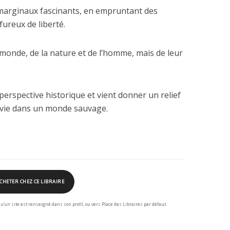
 marginaux fascinants, en empruntant des
ureux de liberté.
au monde, de la nature et de l’homme, mais de leur
 perspective historique et vient donner un relief
urvie dans un monde sauvage.
CHETER CHEZ CE LIBRAIRE
squ’un site est renseigné dans son profil, ou vers Place des Libraires par défaut.