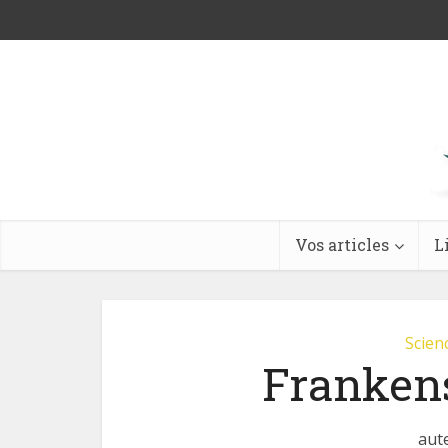
Vos articles
L
Scienc
Franken
aut