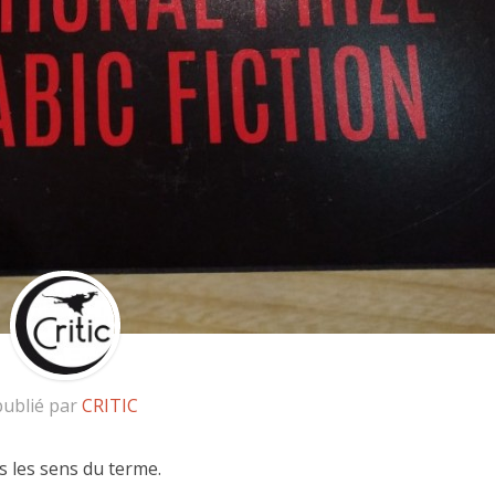
publié par
CRITIC
 les sens du terme.