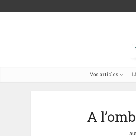
Vos articles
L
A l’omb
au