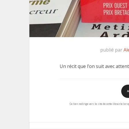
publié par
Al
Un récit que l’on suit avec atten
A
Ce lien redirige vers le site de cette librairie lor