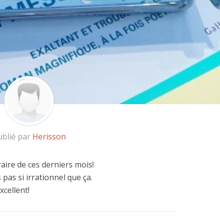
ublié par
Herisson
raire de ces derniers mois!
as si irrationnel que ça.
cellent!