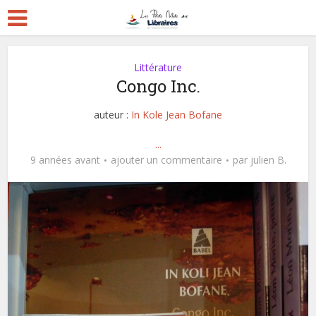
Littérature
Congo Inc.
auteur :
In Kole Jean Bofane
...
9 années avant
ajouter un commentaire
par
julien B.