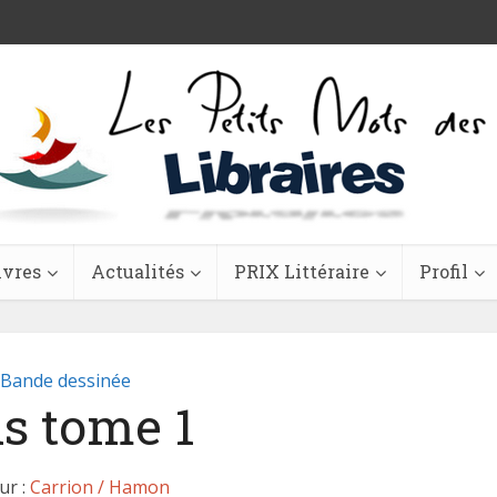
ivres
Actualités
PRIX Littéraire
Profil
Bande dessinée
ls tome 1
ur :
Carrion / Hamon