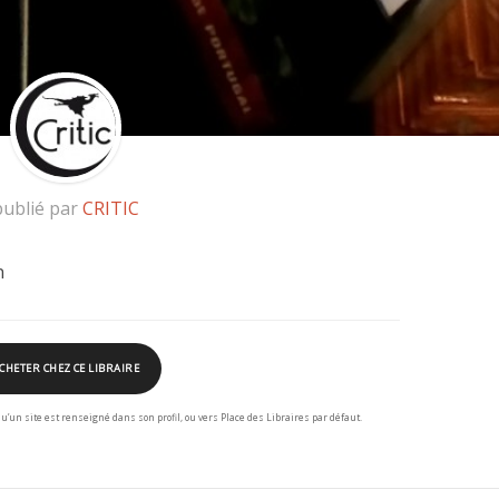
publié par
CRITIC
n
CHETER CHEZ CE LIBRAIRE
squ’un site est renseigné dans son profil, ou vers Place des Libraires par défaut.