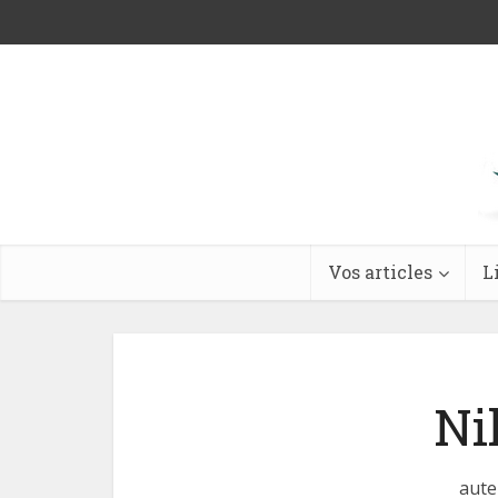
Vos articles
L
Ni
aute