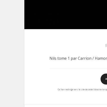
Nils tome 1 par Carrion / Hamo
A
Ce lien redirige vers le site de cette librairie lor