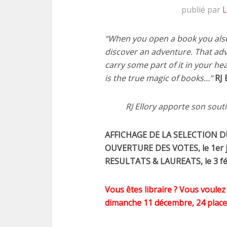
publié par
L
“When you open a book you also 
discover an adventure. That adve
carry some part of it in your he
is the true magic of books…”
RJ 
RJ Ellory apporte son souti
AFFICHAGE DE LA SELECTION DU 
OUVERTURE DES VOTES, le 1er j
RESULTATS & LAUREATS, le 3 fé
Vous êtes libraire ? Vous voulez
dimanche 11 décembre, 24 places