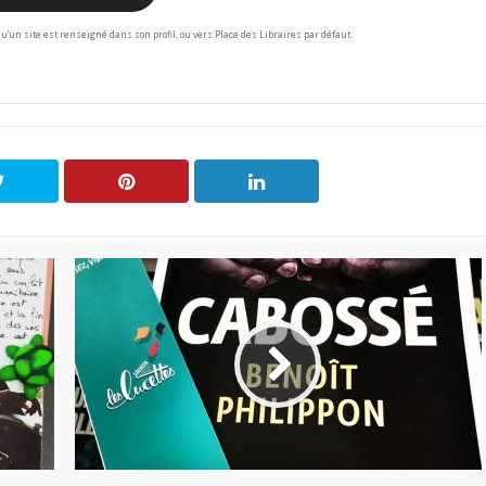
squ’un site est renseigné dans son profil, ou vers Place des Libraires par défaut.