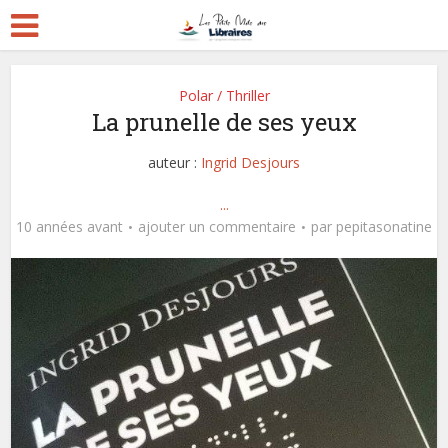
Polar / Thriller
La prunelle de ses yeux
auteur :
Ingrid Desjours
...
10 années avant
ajouter un commentaire
par
pepitasonatine