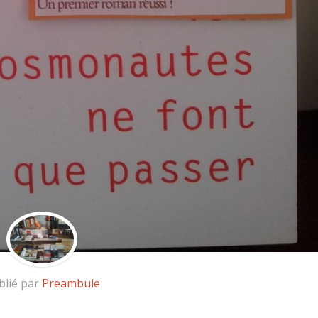
blié par
Preambule