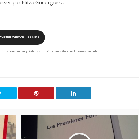
sser par Elitza Gueorguieva
CHETER CHEZ CE LIBRAIRE
squ’un site est renseigné dans son profil, ou vers Place des Libraires par défaut.