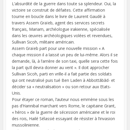
L’absurdité de la guerre dans toute sa splendeur. Oui, la
victoire se construit de défaites. Cette affirmation
tourne en boucle dans le livre de Laurent Gaudé à
travers Assem Graïeb, agent des services secrets
français, Mariam, archéologue irakienne, spécialisée
dans les œuvres archéologiques volées et revendues,
Sullivan Sicoh, militaire américain.
Assem Graïeb part pour une nouvelle mission « A
chaque mission il a laissé un peu de lui-même. Alors il se
demande, là, à l’arrière de son taxi, quelle sera cette fois
la part qu’il devra donner au vent ». Il doit approcher
Sullivan Sicoh, parti en vrille-il a fait partie des soldats
qui ont neutralisé puis tué Ben Laden à Abbottābād- et
décider sa « neutralisation » ou son retour aux Etats-
Unis.
Pour étayer ce roman, l’auteur nous emmène sous les
pas d’Hannibal marchant vers Rome, le capitaine Grant,
« héros » de la guerre de sécession américaine et le roi
des rois, Hailé Sélassié essayant de résister à l’invasion
mussolinienne.