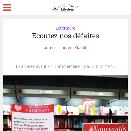
Littérature
Ecoutez nos défaites
auteur :
Laurent Gaudé
...
10 années avant
1 commentaire
par
CHEMINANT