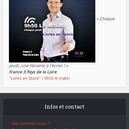
« Chaque
jeudi, une librairie à l'écran ! »
France 3 Pays de la Loire
"Livres en Stock" / 9h50 le matin
Infos et contact
- Qui sommes-nous ?