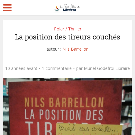
Polar / Thriller
La position des tireurs couchés
auteur :
Nils Barrellon
...
10 années avant
1 commentaire
par
Muriel Godefroi Libraire