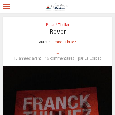
Polar / Thriller
Rever
auteur :
Franck Thilliez
...
10 années avant
16 commentaires
par
Le Corbac