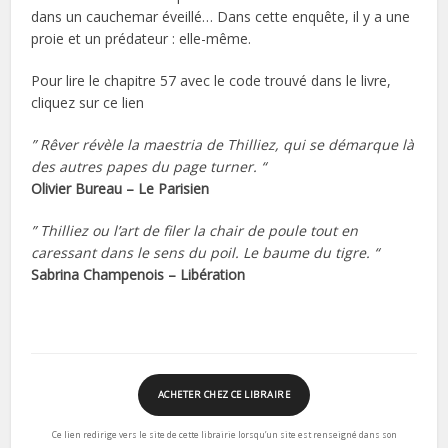
dans un cauchemar éveillé… Dans cette enquête, il y a une
proie et un prédateur : elle-même.
Pour lire le chapitre 57 avec le code trouvé dans le livre,
cliquez sur ce lien
” Rêver révèle la maestria de Thilliez, qui se démarque là
des autres papes du page turner. “
Olivier Bureau – Le Parisien
” Thilliez ou l’art de filer la chair de poule tout en
caressant dans le sens du poil. Le baume du tigre. “
Sabrina Champenois – Libération
ACHETER CHEZ CE LIBRAIRE
Ce lien redirige vers le site de cette librairie lorsqu’un site est renseigné dans son