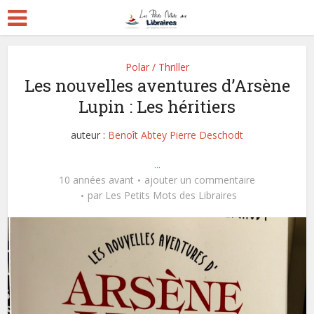
Polar / Thriller
Les nouvelles aventures d’Arsène
Lupin : Les héritiers
auteur :
Benoît Abtey Pierre Deschodt
...
10 années avant
ajouter un commentaire
par
Les Petits Mots des Libraires