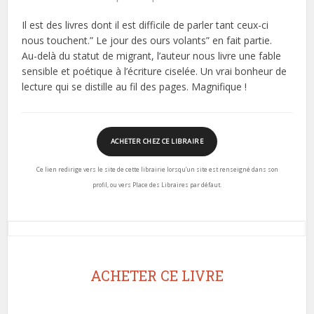
Il est des livres dont il est difficile de parler tant ceux-ci
nous touchent.” Le jour des ours volants” en fait partie.
Au-delà du statut de migrant, l’auteur nous livre une fable
sensible et poétique à l’écriture ciselée. Un vrai bonheur de
lecture qui se distille au fil des pages. Magnifique !
ACHETER CHEZ CE LIBRAIRE
Ce lien redirige vers le site de cette librairie lorsqu’un site est renseigné dans son
profil, ou vers Place des Libraires par défaut.
ACHETER CE LIVRE