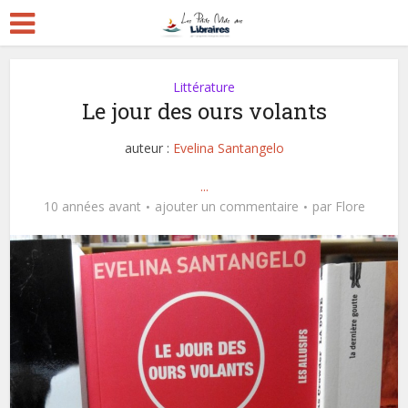
Littérature
Le jour des ours volants
auteur :
Evelina Santangelo
...
10 années avant
ajouter un commentaire
par
Flore