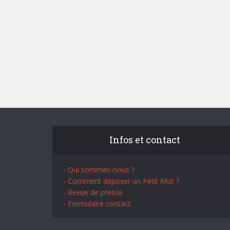
Infos et contact
- Qui sommes-nous ?
- Comment déposer un Petit Mot ?
- Revue de presse
- Formulaire contact