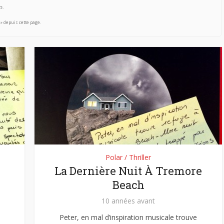
s.
 » depuis cette page.
Polar / Thriller
La Dernière Nuit À Tremore
Beach
10 années avant
Peter, en mal d’inspiration musicale trouve