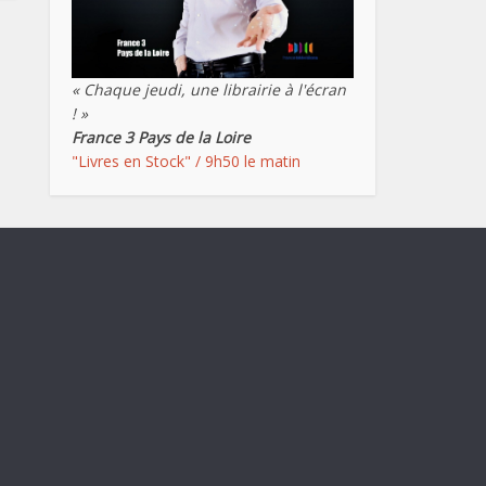
« Chaque jeudi, une librairie à l'écran
! »
France 3 Pays de la Loire
"Livres en Stock" / 9h50 le matin