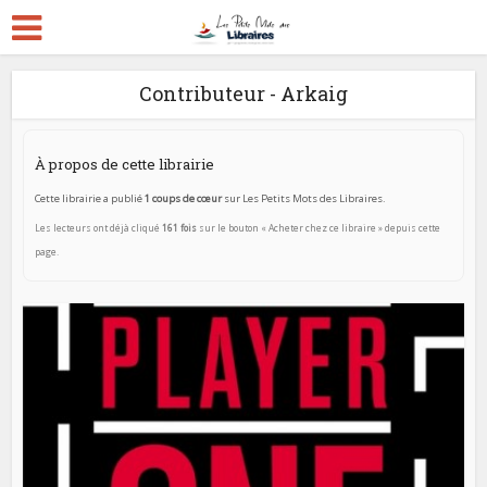
Contributeur - Arkaig
À propos de cette librairie
Cette librairie a publié
1 coups de cœur
sur Les Petits Mots des Libraires.
Les lecteurs ont déjà cliqué
161 fois
sur le bouton « Acheter chez ce libraire » depuis cette
page.