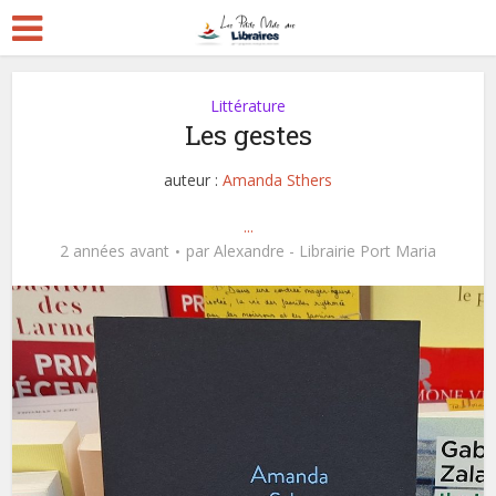
Littérature
Les gestes
auteur :
Amanda Sthers
...
2 années avant
par
Alexandre - Librairie Port Maria