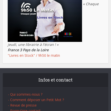
« Chaque
jeudi, une librairie à l'écran ! »
France 3 Pays de la Loire
"Livres en Stock" / 9h50 le matin
Infos et contact
- Qui sommes-nous ?
- Comment déposer un Petit Mot ?
- Revue de presse
- Formulaire contact