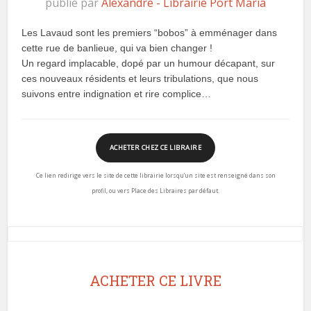
publié par
Alexandre - Librairie Port Maria
Les Lavaud sont les premiers “bobos” à emménager dans
cette rue de banlieue, qui va bien changer !
Un regard implacable, dopé par un humour décapant, sur
ces nouveaux résidents et leurs tribulations, que nous
suivons entre indignation et rire complice…
ACHETER CHEZ CE LIBRAIRE
Ce lien redirige vers le site de cette librairie lorsqu’un site est renseigné dans son
profil, ou vers Place des Libraires par défaut.
ACHETER CE LIVRE