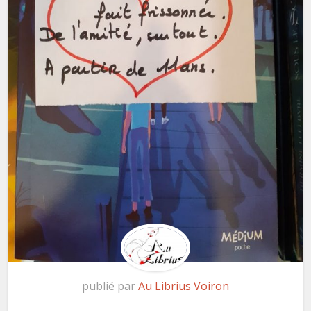
publié par
Au Librius Voiron