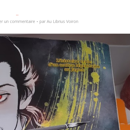
...
er un commentaire
par
Au Librius Voiron