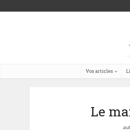
Vos articles
L
Le ma
aut