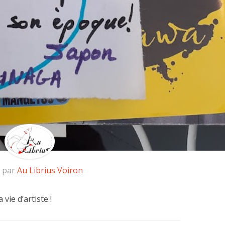
é par
Au Librius Voiron
vie d’artiste !