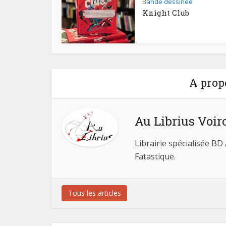
Bande dessinée
Knight Club
A prop
Au Librius Voir
Librairie spécialisée BD
Fatastique.
Tous les articles